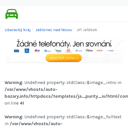
Liberecký kraj
Jablonec nad Nisou
Jiří Jeřábek
Warning
: Undefined property: stdClass::$image_intro in
/var/www/vhosts/auto-
bazary.info/httpdocs/templates/ja_purity_iv/html/com
on line
41
Warning
: Undefined property: stdClass::$image_fulltext
in
/var/www/vhosts/auto-