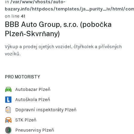
in
/var/www/vhosts/auto-
bazary.info/httpdocs/templates/ja_purity_iv/html/com
on line
41
BBB Auto Group, s.r.o. (pobočka
Plzeň-Skvrňany)
Výkup a prodej ojetých vozidel, čtyřkolek a přívěsných
vozíků.
PRO MOTORISTY
Autobazar Plzeň
Autoškola Plzeň
Dopravní inspektoráty Plzeň
STK Plzeň
Pneuservisy Plzeň