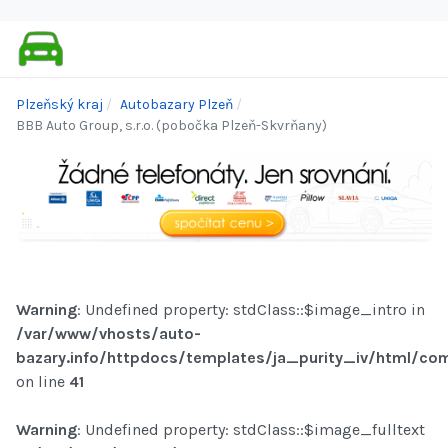
Plzeňský kraj
Autobazary Plzeň
BBB Auto Group, s.r.o. (pobočka Plzeň-Skvrňany)
Warning
: Undefined property: stdClass::$image_intro in
/var/www/vhosts/auto-
bazary.info/httpdocs/templates/ja_purity_iv/html/com
on line
41
Warning
: Undefined property: stdClass::$image_fulltext