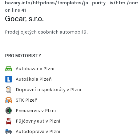
bazary.info/httpdocs/templates/ja_purity_iv/html/com
on line
41
Gocar, s.r.o.
Prodej ojetých osobních automobilů.
PRO MOTORISTY
Autobazar v Plzni
Autoškola Plzeň
Dopravní inspektoráty v Plzni
STK Plzeň
Pneuservis v Plzni
Půjčovny aut v Plzni
Autodoprava v Plzni