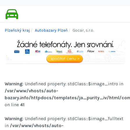
Plzeňský kraj
Autobazary Plzeň
Gocar, s.r.o.
Warning
: Undefined property: stdClass::$image_intro in
/var/www/vhosts/auto-
bazary.info/httpdocs/templates/ja_purity_iv/html/com
on line
41
Warning
: Undefined property: stdClass::$image_fulltext
in
/var/www/vhosts/auto-