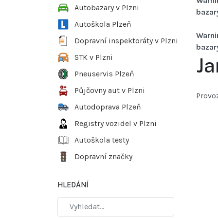
Warni
Autobazary v Plzni
bazar
Autoškola Plzeň
Warni
Dopravní inspektoráty v Plzni
bazar
STK v Plzni
Ja
Pneuservis Plzeň
Půjčovny aut v Plzni
Provo
Autodoprava Plzeň
Registry vozidel v Plzni
Autoškola testy
Dopravní značky
HLEDÁNÍ