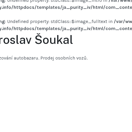
ng
: Undefined property: stdClass::$image_intro in
/var/www/
y.info/httpdocs/templates/ja_purity_iv/html/com_conten
ng
: Undefined property: stdClass::$image_fulltext in
/var/ww
y.info/httpdocs/templates/ja_purity_iv/html/com_conten
roslav Šoukal
zování autobazaru. Prodej osobních vozů.