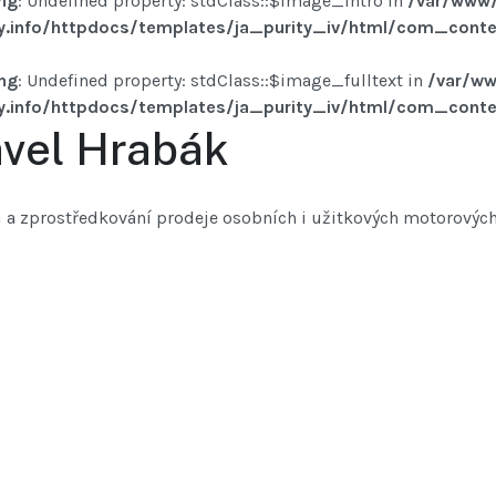
ng
: Undefined property: stdClass::$image_intro in
/var/www/
y.info/httpdocs/templates/ja_purity_iv/html/com_conten
ng
: Undefined property: stdClass::$image_fulltext in
/var/ww
y.info/httpdocs/templates/ja_purity_iv/html/com_conten
vel Hrabák
 a zprostředkování prodeje osobních i užitkových motorových