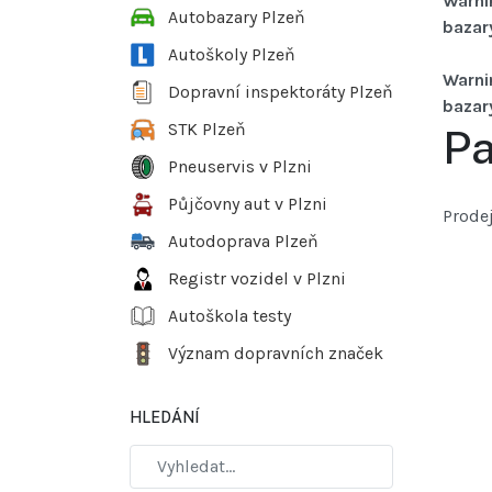
Warni
Autobazary Plzeň
bazar
Autoškoly Plzeň
Warni
Dopravní inspektoráty Plzeň
bazar
STK Plzeň
Pa
Pneuservis v Plzni
Půjčovny aut v Plzni
Prodej
Autodoprava Plzeň
Registr vozidel v Plzni
Autoškola testy
Význam dopravních značek
HLEDÁNÍ