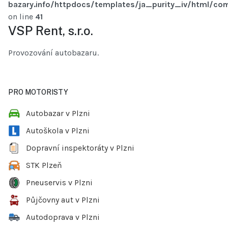
bazary.info/httpdocs/templates/ja_purity_iv/html/com
on line
41
VSP Rent, s.r.o.
Provozování autobazaru.
PRO MOTORISTY
Autobazar v Plzni
Autoškola v Plzni
Dopravní inspektoráty v Plzni
STK Plzeň
Pneuservis v Plzni
Půjčovny aut v Plzni
Autodoprava v Plzni