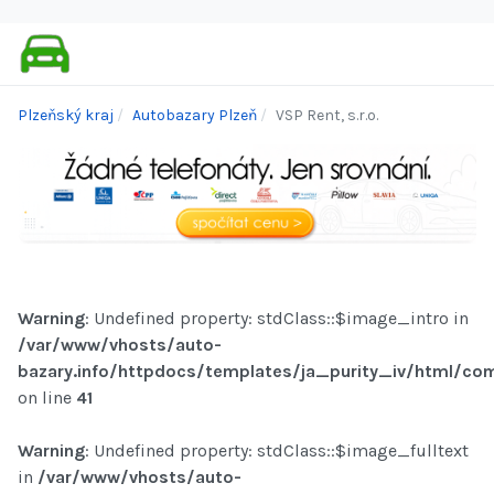
Plzeňský kraj
Autobazary Plzeň
VSP Rent, s.r.o.
Warning
: Undefined property: stdClass::$image_intro in
/var/www/vhosts/auto-
bazary.info/httpdocs/templates/ja_purity_iv/html/com
on line
41
Warning
: Undefined property: stdClass::$image_fulltext
in
/var/www/vhosts/auto-