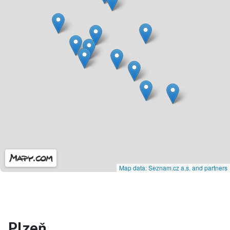
Map data: Seznam.cz a.s. and partners
Plzeň