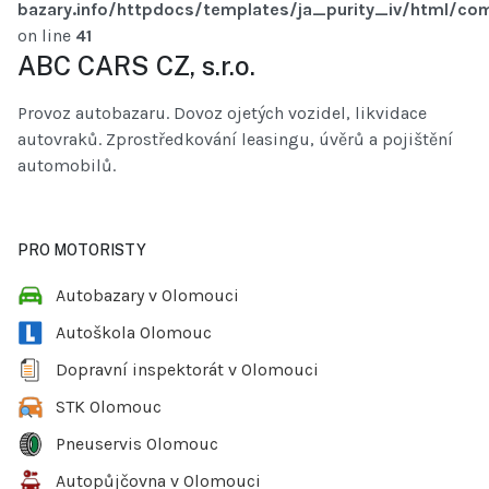
bazary.info/httpdocs/templates/ja_purity_iv/html/com
on line
41
ABC CARS CZ, s.r.o.
Provoz autobazaru. Dovoz ojetých vozidel, likvidace
autovraků. Zprostředkování leasingu, úvěrů a pojištění
automobilů.
PRO MOTORISTY
Autobazary v Olomouci
Autoškola Olomouc
Dopravní inspektorát v Olomouci
STK Olomouc
Pneuservis Olomouc
Autopůjčovna v Olomouci