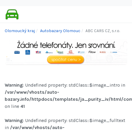
Olomoucký kraj
Autobazary Olomouc
ABC CARS CZ, s.r.o.
Warning
: Undefined property: stdClass::$image_intro in
/var/www/vhosts/auto-
bazary.info/httpdocs/templates/ja_purity_iv/html/com
on line
41
Warning
: Undefined property: stdClass::$image_fulltext
in
/var/www/vhosts/auto-