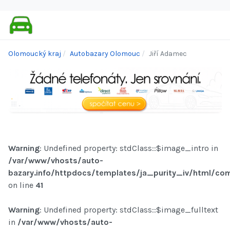
Olomoucký kraj
Autobazary Olomouc
Jiří Adamec
Warning
: Undefined property: stdClass::$image_intro in
/var/www/vhosts/auto-
bazary.info/httpdocs/templates/ja_purity_iv/html/com
on line
41
Warning
: Undefined property: stdClass::$image_fulltext
in
/var/www/vhosts/auto-