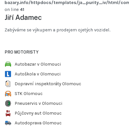
bazary.info/httpdocs/templates/ja_purity_iv/html/com
on line
41
Jiří Adamec
Zabýváme se výkupem a prodejem ojetých vozidel.
PRO MOTORISTY
Autobazar v Olomouci
Autoškola v Olomouci
Dopravní inspektoráty Olomouc
STK Olomouc
Pneuservis v Olomouci
Půjčovny aut Olomouc
Autodoprava Olomouc