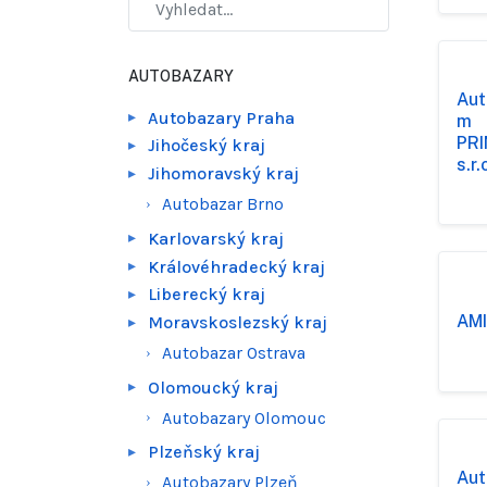
AUTOBAZARY
Aut
Autobazary Praha
m
PR
Jihočeský kraj
s.r.
Jihomoravský kraj
Autobazar Brno
Karlovarský kraj
Královéhradecký kraj
Liberecký kraj
AMIL
Moravskoslezský kraj
Autobazar Ostrava
Olomoucký kraj
Autobazary Olomouc
Plzeňský kraj
Aut
Autobazary Plzeň