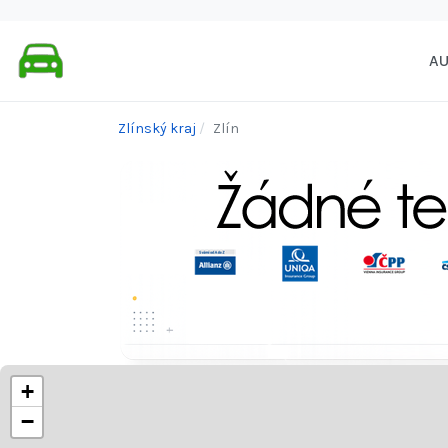
A
Zlínský kraj
Zlín
+
−