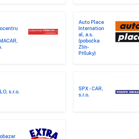
Auto Place
ocentru
Internation
al, a.s.
IMACAR,
(pobočka
o.
Zlín-
Příluky)
SPX - CAR,
O, s.r.o.
s.r.o.
obazar