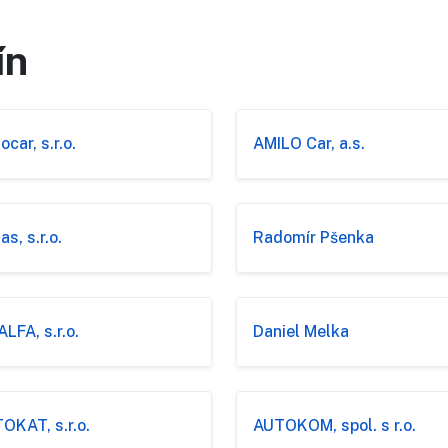
ín
car, s.r.o.
AMILO Car, a.s.
s, s.r.o.
Radomír Pšenka
ALFA, s.r.o.
Daniel Melka
OKAT, s.r.o.
AUTOKOM, spol. s r.o.